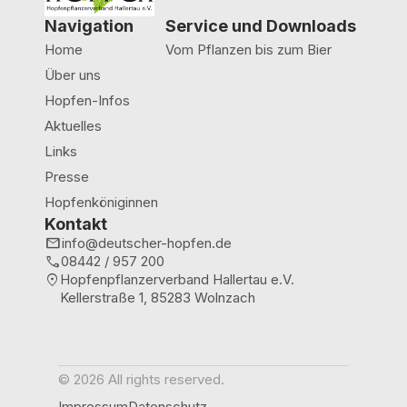
Navigation
Service und Downloads
Home
Vom Pflanzen bis zum Bier
Über uns
Hopfen-Infos
Aktuelles
Links
Presse
Hopfenköniginnen
Kontakt
mail
info@deutscher-hopfen.de
call
08442 / 957 200
location_on
Hopfenpflanzerverband Hallertau e.V.
Kellerstraße 1, 85283 Wolnzach
© 2026 All rights reserved.
Impressum
Datenschutz