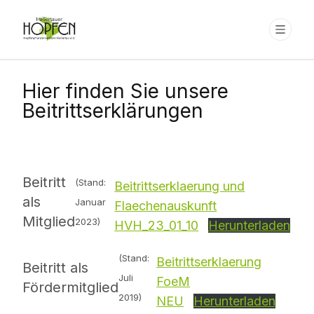
Hier finden Sie unsere
Beitrittserklärungen
Beitritt
(Stand:
Beitrittserklaerung und
als
Januar
Flaechenauskunft
Mitglied
2023)
HVH_23_01_10
Herunterladen
(Stand:
Beitrittserklaerung
Beitritt als
Juli
FoeM
Fördermitglied
2019)
NEU
Herunterladen