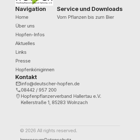
Navigation
Service und Downloads
Home
Vom Pflanzen bis zum Bier
Über uns
Hopfen-Infos
Aktuelles
Links
Presse
Hopfenköniginnen
Kontakt
mail
info@deutscher-hopfen.de
call
08442 / 957 200
location_on
Hopfenpflanzerverband Hallertau e.V.
Kellerstraße 1, 85283 Wolnzach
© 2026 All rights reserved.
Impressum
Datenschutz